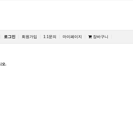
로그인
회원가입
1:1문의
마이페이지
장바구니
시오.