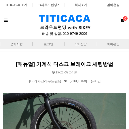
TITICACA 소개
크라우드펀딩?
회사소개
걸어온길
0
배송 및 상담. 010-9749-2006
공지사항
로그인
1:1 상담
마이펀딩
[매뉴얼] 기계식 디스크 브레이크 세팅방법
19-11-09 14:30
티티카카크라우드펀딩
1,709,184회
0건
본문