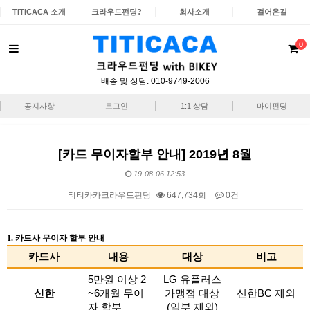
TITICACA 소개
크라우드펀딩?
회사소개
걸어온길
0
배송 및 상담. 010-9749-2006
공지사항
로그인
1:1 상담
마이펀딩
[카드 무이자할부 안내] 2019년 8월
19-08-06 12:53
티티카카크라우드펀딩
647,734회
0건
본문
1. 카드사 무이자 할부 안내
카드사
내용
대상
비고
5만원 이상 2
LG 유플러스
신한
~6개월 무이
가맹점 대상
신한BC 제외
자 할부
(일부 제외)