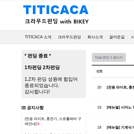
TITICACA 소개
크라우드펀딩
회사소개
걸어온길
* 펀딩 종료 *
Total 20건
1 페이지
1차펀딩
2차펀딩
번호
1,2차 펀딩 성원에 힘입어
종료되었습니다.
20
[전용 라이트, 
감사합니다!
공지사항
19
[매뉴얼] 시마노 
[전용 라이트, 충전기, 스로틀레버 구
매안내]
8
18
[매뉴얼] 기계식