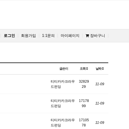
로그인
회원가입
1:1문의
마이페이지
장바구니
글쓴이
조회
날짜
티티카카크라우
32829
11-09
드펀딩
29
티티카카크라우
17178
11-09
드펀딩
99
티티카카크라우
17105
11-09
드펀딩
78