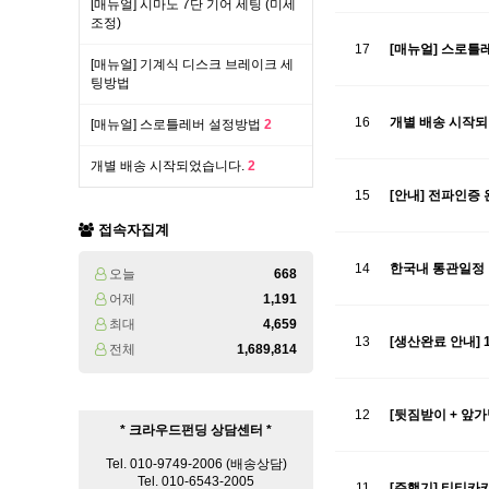
[매뉴얼] 시마노 7단 기어 세팅 (미세
조정)
17
[매뉴얼] 스로틀
[매뉴얼] 기계식 디스크 브레이크 세
팅방법
16
개별 배송 시작
[매뉴얼] 스로틀레버 설정방법
2
개별 배송 시작되었습니다.
2
15
[안내] 전파인증
접속자집계
14
한국내 통관일정
오늘
668
어제
1,191
최대
4,659
13
[생산완료 안내]
전체
1,689,814
12
[뒷짐받이 + 앞가
* 크라우드펀딩 상담센터 *
Tel. 010-9749-2006 (배송상담)
Tel. 010-6543-2005
11
[주행기] 티티카카