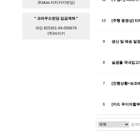
(Kakao.티티카카펀딩)
* 크라우드펀딩 입금계좌 *
10
[주행 동영상] 티
국민 825301-04-056676
(주)바이키
9
생산 및 배송 일
8
실샘플 국내입고
7
[진행상황+보조배
6
[카드 무이자할부]