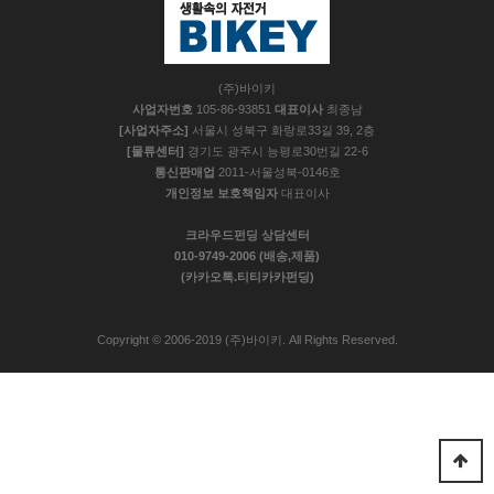
(주)바이키
사업자번호
105-86-93851
대표이사
최종남
[사업자주소]
서울시 성북구 화랑로33길 39, 2층
[물류센터]
경기도 광주시 능평로30번길 22-6
통신판매업
2011-서울성북-0146호
개인정보 보호책임자
대표이사
크라우드펀딩 상담센터
010-9749-2006 (배송,제품)
(카카오톡.티티카카펀딩)
Copyright © 2006-2019 (주)바이키. All Rights Reserved.