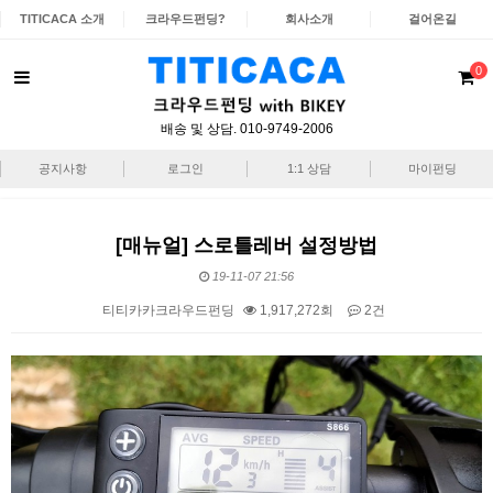
TITICACA 소개
크라우드펀딩?
회사소개
걸어온길
0
배송 및 상담. 010-9749-2006
공지사항
로그인
1:1 상담
마이펀딩
[매뉴얼] 스로틀레버 설정방법
19-11-07 21:56
티티카카크라우드펀딩
1,917,272회
2건
본문